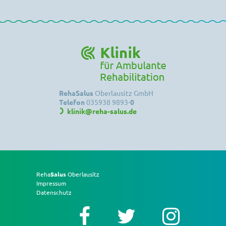
RehaSalus
Oberlausitz GmbH
Telefon
035938 9893-
0
klinik@reha-salus.de
Reha
Salus
Oberlausitz
Impressum
Datenschutz