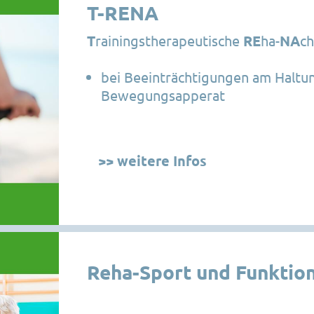
T-RENA
T
rainingstherapeutische
RE
ha-
NA
c
bei Beeinträchtigungen am Haltu
Bewegungsapperat
>> weitere Infos
Reha-Sport und Funktion