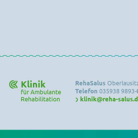
RehaSalus
Oberlausi
Telefon
035938 9893-
klinik@reha-salus.