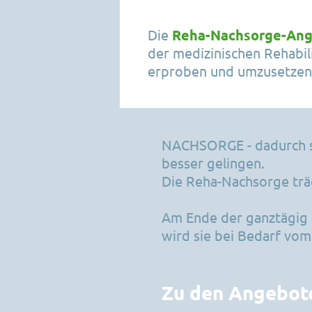
Aktuelles
Öffnungszeite
Die
Reha-Nachsorge-Ang
der medizinischen Rehabil
Öffnungszeiten
Hausbesuche
erproben und umzusetzen
Partner
Wichtige Info
Kontakt
Partner
NACHSORGE - dadurch so
Kontakt
besser gelingen.
Die Reha-Nachsorge träg
Am Ende der ganztägig 
wird sie bei Bedarf vom
Zu den Angebote