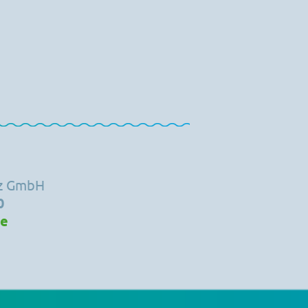
tz GmbH
0
de