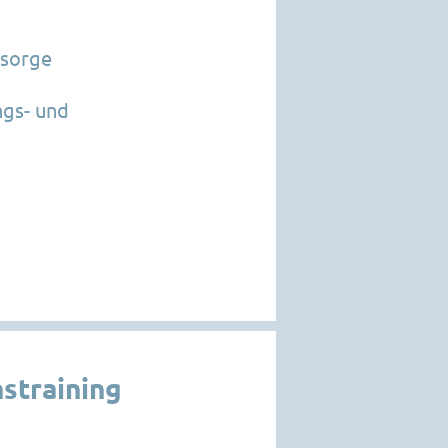
hsorge
ngs- und
straining