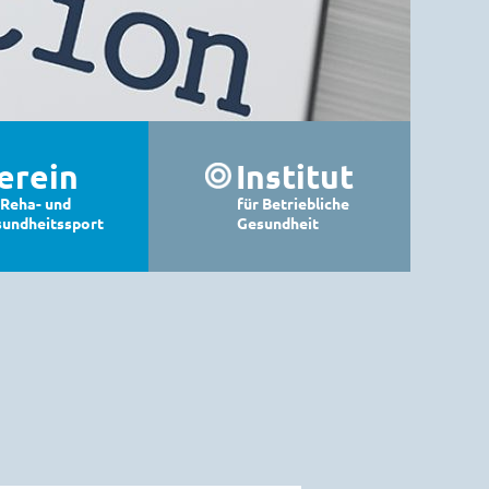
erein
Institut
 Reha- und
für Betriebliche
Das Institut
undheitssport
Gesundheit
orstellung
Gesundheitsförderung
e
Fahrdienst
uppen
Alltagsbegleitung
Gutschein für Ihre
Mitarbeiter
eiten
Partner
glied werden