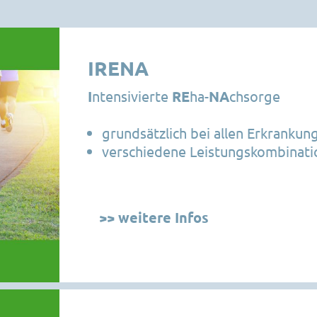
IRENA
I
ntensivierte
RE
ha-
NA
chsorge
grundsätzlich bei allen Erkrankun
verschiedene Leistungskombinat
>> weitere Infos