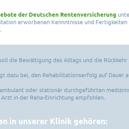
Partner
n
Öffnungszeiten
ebote der Deutschen Rentenversicherung
unte
itation erworbenen Kennntnisse und Fertigkeiten
Spenden
ConSalus Gutscheine
.
FAQ’s
rmationen
Adventsangebote
Downloads
Partner
ll die Bewältigung des Alltags und die Rückkehr 
Kontakt
Kontakt
t dazu bei, den Rehabilitationserfolg auf Dauer a
ambulant oder stationär durchgeführten medizinis
 Arzt in der Reha-Einrichtung empfohlen.
n in unserer Klinik gehören: