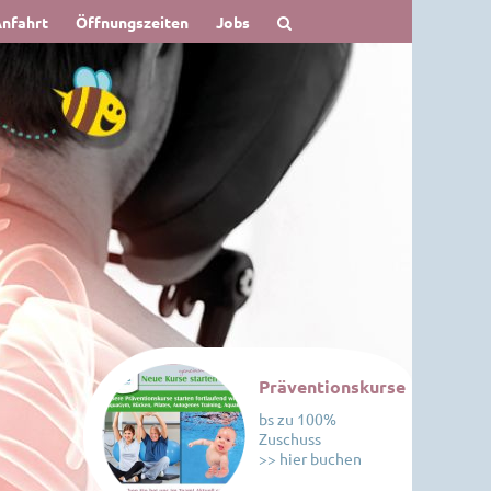
nfahrt
Öffnungszeiten
Jobs
Präventionskurse
bs zu 100%
Zuschuss
>> hier buchen