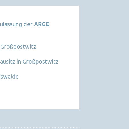
Zulassung der
ARGE
n Großpostwitz
ausitz in Großpostwitz
iswalde