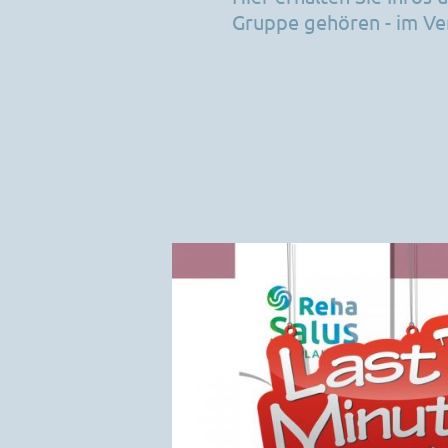
Aktuelles
Gruppe gehören - im Ve
Öffnungszeite
Öffnungszeiten
Hausbesuche
Partner
Wichtige Info
Kontakt
Partner
Kontakt