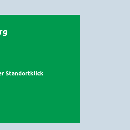
rg
er Standortklick