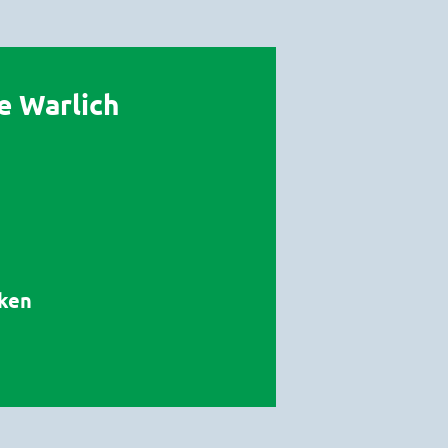
e Warlich
cken